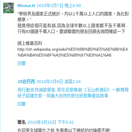
Winkai.H
2010年3月7日 晚上9:00
"學術界及國家正式統計，均以1千萬以上人口的國家，為比對
標準。"
我覺得這個可能有誤,因為全球半數以上國家都不及千萬啊...
只有83國達千萬人口。要請聯盟的朋友回頭去詢問確認一下
請上維基百科
http://zh.wikipedia.org/wiki/%E5%9B%BD%E5%AE%B6%E4
%BA%BA%E5%8F%A3%E5%88%97%E8%A1%A8
回覆
JS在巴西
2010年3月9日 凌晨2:04
用行動支持減碳節能 原住民歌舞劇《玉山奇遇記》一齣教導
孩子認識生態、保護大自然的原住民歌舞童話故事
回覆
匿名
2010年3月10日 下午5:41
在同意全球暖化之前,先看看以下連結的討論還不遲!