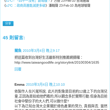
《
±2℃-- 「四不一沒有」劇場版？
》方儉 23-Feb-10 台灣醒報
《
±2℃ ：政商高層能減更多碳
》潘翰聲 23-Feb-10 為地球嗆聲
分享
45 則留言:
關魚
2010年3月4日 晚上9:17
把這篇收到台灣好生活最新特別推薦網摘囉：
http://www.taiwangoodlife.org/storylink/20100304/1635
回覆
Emma
2010年3月4日 晚上10:10
依製作人在片尾所說, 此片的對象是目前約12歲上下的台灣兒
童,正因為是拍給他們看的,所以觀念多於實際行動.但身為目前
社會中堅份子的大人們,可以做什麼?
以下為已知台灣大企業關於綠色產業的努力, 真假與否, 當然