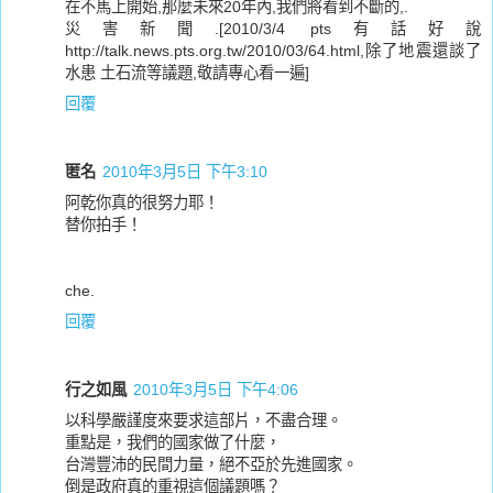
在不馬上開始,那麼未來20年內,我們將看到不斷的,.
災害新聞.[2010/3/4 pts有話好說
http://talk.news.pts.org.tw/2010/03/64.html,除了地震還談了
水患 土石流等議題,敬請專心看一遍]
回覆
匿名
2010年3月5日 下午3:10
阿乾你真的很努力耶！
替你拍手！
che.
回覆
行之如風
2010年3月5日 下午4:06
以科學嚴謹度來要求這部片，不盡合理。
重點是，我們的國家做了什麼，
台灣豐沛的民間力量，絕不亞於先進國家。
倒是政府真的重視這個議題嗎？