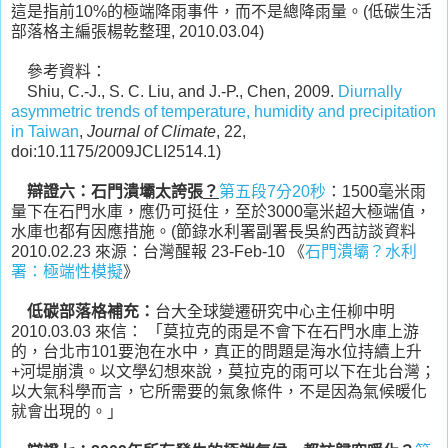
這是指前10%的極端降雨事件，而不是總降雨量。(低碳生活
部落格主編張楊乾整理, 2010.03.04)
參考資料：
Shiu, C.-J., S. C. Liu, and J.-P., Chen, 2009.
Diurnally
asymmetric trends of temperature, humidity and precipitation
in Taiwan
,
Journal of Climate
, 22,
doi:10.1175/2009JCLI2514.1)
辯證六：石門潰壩太誇張
？
第五段7分20秒
：1500毫米雨
量下在石門水庫，應仍可挺住，至於3000毫米超大極端值，
水庫也都有因應措施。(節錄水利署副署長吳約西訪談資料
2010.02.23 來源：台灣醒報 23-Feb-10 《
石門潰壩？水利
署：極端性模擬
》
低碳部落格補充：
台大全球變遷研究中心主任柳中明
2010.03.03 來信： 「莫拉克的雨是不會下在石門水庫上游
的，台北市101要泡在水中，真正的問題是海水位持續上升
+河堤崩潰。以文學幻想來說，莫拉克的雨可以下在北台灣；
以大氣科學而言，它所需要的氣象條件，不是因為氣候暖化
就會出現的。」