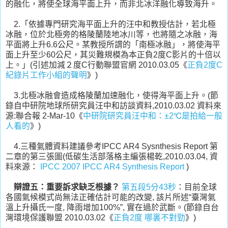
的融化，將使全球海平面上升，而非北冰洋融化導致海升。
2.「依據專門研究海平面上升的汪中和教授估計，若北極
冰融，位於北極旁的格陵蘭陸地冰川等，也將隨之冰融，海
平面將上升6.6公尺。某教授所謂的「南極冰融」，將使海平
面上升至少60公尺，其災難規模為本正負2度C影片的十倍以
上。」(引述加減２度C行動聯盟官網 2010.03.05《
正負2度C
紀錄片工作小組的聲明
》)
3.北極冰融會造成格陵蘭加速融化，使得海平面上升。(節
錄自中研院地球所研究員汪中和訪談資料,2010.03.02 資料來
源:聯合報 2-Mar-10《
中研院研究員汪中和：±2℃是拍給一般
人看的
》)
4.三種氣體資料建議參考IPCC AR4 Sysnthesis Report 第
二章的第三張圖(低碳生活部落格主編張楊乾,2010.03.04, 資
料來源：
IPCC 2007 IPCC AR4 Synthesis Report
)
辯證五：重要訴求缺乏根據？
第五段5分43秒
：目前全球
各國氣候模式尚無法正確估計可能的改變, 該片所述“臺灣氣
溫上升攝氏一度, 降雨增加100%”, 實在過於武斷。(節錄自台
灣環境保護聯盟 2010.03.02《
正負2度 哪裏不對勁
》)