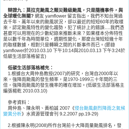
辯證九：
莫拉克颱風之類災難級颱風，只是隨機事件，與
全球暖化無關?
網友 yamflower 留言指出，我們不知台灣過
去千年、萬年以來的颱風狀況，卻以最近的短短60年的取樣
來，認定颱風特性的變化趨勢，犯了統計上的錯誤….我們憑
甚麼可以用現在的少數紀錄來推斷未來？如果樣本分佈特性
是以數千年為時間單位，週期性變化，那麼台灣短短幾十年
的取樣數據，相對只是轉瞬之間的片斷事件而已。(節錄
yamflower於2010.03.10 下午10:14與2010.03.13 下午3:24於
低碳生活部落格留言)
低碳生活部落格補充：
1.根據台大周仲島教授(2007)的研究，台灣自2000年以
來，強降雨颱風的發生頻率，是1970-1999三十年間的三
倍，強降雨颱風的發生機率的確在增加。(低碳生活部落格主
編張楊乾 2010.03.10)
參考資料：
周仲島、陳永明、黃柏誠 2007《
侵台颱風劇烈降雨之氣候
變異分析
》水資源管理會刊 9.2.2007 pp.19-29)
2.根據陳永明(2008)所作台灣前十大降雨量颱風排名，發