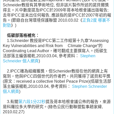
Schneider教授有其學術地位, 但非該片製作所述的諾貝爾獎
得主。片中數度提及IPCC於2009年哥本哈根會議出版報告;
去年IPCC並未出任何報告, 應該指的是IPCC於2007年初的報
告。(節錄自台灣環境保護聯盟 2010.03.02《
正負2度 哪裏不
對勁
》)
低碳部落格補充：
1.Schneider 教授是IPCC第二工作組第十九章”Assessing
Key Vulnerabilities and Risk from Climate Change”的
Coordinating Lead Author，確可翻成主要撰寫人。(低碳生
活部落主編張楊乾,2010.03.04, 參考資料：
Stephen
Schneider 個人網頁
)
2.IPCC確為組織獲獎，但Schenider教授在他的網頁上有
寫到，他與IPCC四個世代的作者們，共同獲得了諾貝和平獎
(原文：received a collective Nobel Peace Prize)(低碳生活部
落主編張楊乾,2010.03.04, 參考資料：
Stephen Schneider
個人網頁
)
3.有關
第六段1分22秒
提及哥本哈根會議公佈的報告，來源
是科羅拉多大學的研究。(綠色公民行動聯盟監事趙家緯,
2010.02.27)