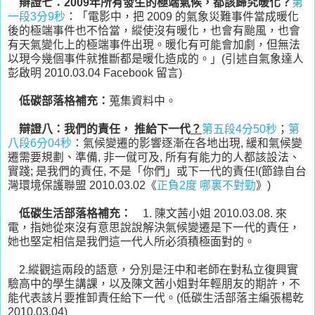
辯證七：2009年所有發生的極端氣候，都該歸究暖化？
第
一段3分9秒
：「電影中，把 2009 的氣象災難事件當成暖化
後的極端事件也不恰當，縱使沒有暖化，也會有颱風，也會
有天氣變化上的極端事件出現。暖化有可能會加劇，但無法
以現今幾個事件就推斷都是暖化造成的。」(引述自氣象達人
彭啟明 2010.03.04 Facebook 留言)
低碳部落格補充：
蒐集資料中。
辯證八：我們的責任， 推給下一代
？
第五段4分50秒
；
第
八段6分04秒
：氣候變遷的影響逐漸在各地出現, 緩和氣候變
遷需要規劃、準備, 非一僦可及, 所有有能力的人都該設法、
實踐; 是我們的責任, 不是「你們」或下一代的責任!(節錄自台
灣環境保護聯盟 2010.03.02《
正負2度 哪裏不對勁
》)
低碳生活部落格補充：
1. 陳文茜小姐 2010.03.08. 來
電，指她從來沒有意思說說解決氣候變遷是下一代的責任，
她也堅定相信是我們這一代人所必須積極面對的。
2.縱觀這兩段的語意，分別是汪中和老師在對私立復興實
驗高中的學生講課，以及陳文茜小姐對年輕朋友的期許，不
能代表該片要推卸責任給下一代。(低碳生活部落主編張楊乾
2010.03.04)