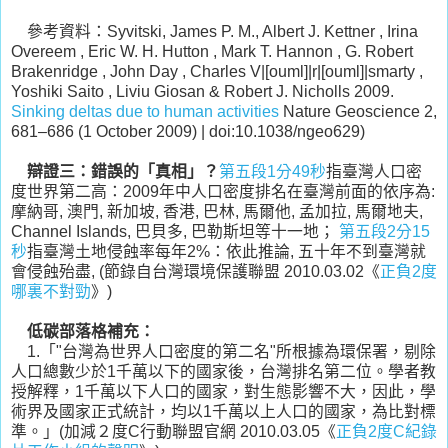
參考資料：Syvitski, James P. M., Albert J. Kettner , Irina
Overeem , Eric W. H. Hutton , Mark T. Hannon , G. Robert
Brakenridge , John Day , Charles V|[ouml]|r|[ouml]|smarty ,
Yoshiki Saito , Liviu Giosan & Robert J. Nicholls 2009.
Sinking deltas due to human activities
Nature Geoscience 2,
681–686 (1 October 2009) | doi:10.1038/ngeo629)
辯證三：錯誤的「真相」？
第五段1分49秒
指臺灣人口密
度世界第二高：2009年中人口密度排名在臺灣前面的依序為:
摩納哥, 澳門, 新加坡, 香港, 巴林, 馬爾他, 孟加拉, 馬爾地夫,
Channel Islands, 巴貝多, 巴勒斯坦等十一地；
第五段2分15
秒
指臺灣土地侵蝕率每年2%：依此推論, 五十年不到臺灣就
會侵蝕殆盡, (節錄自台灣環境保護聯盟 2010.03.02《
正負2度
哪裏不對勁
》)
低碳部落格補充：
1.「"台灣為世界人口密度的第二名"所根據為環保署，剔除
人口總數少於1千萬以下的國家後，台灣排名第二位。學者教
授解釋，1千萬以下人口的國家，對生態影響不大，因此，學
術界及國家正式統計，均以1千萬以上人口的國家，為比對標
準。」(加減２度C行動聯盟官網 2010.03.05《
正負2度C紀錄