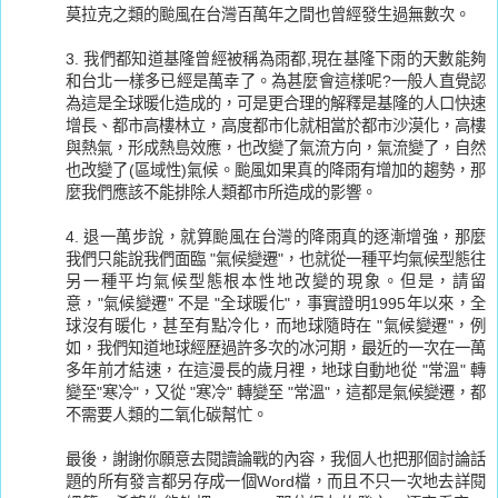
莫拉克之類的颱風在台灣百萬年之間也曾經發生過無數次。
3. 我們都知道基隆曾經被稱為雨都,現在基隆下雨的天數能夠
和台北一樣多已經是萬幸了。為甚麼會這樣呢?一般人直覺認
為這是全球暖化造成的，可是更合理的解釋是基隆的人口快速
增長、都市高樓林立，高度都市化就相當於都市沙漠化，高樓
與熱氣，形成熱島效應，也改變了氣流方向，氣流變了，自然
也改變了(區域性)氣候。颱風如果真的降雨有增加的趨勢，那
麼我們應該不能排除人類都市所造成的影響。
4. 退一萬步說，就算颱風在台灣的降雨真的逐漸增強，那麼
我們只能說我們面臨 "氣候變遷"，也就從一種平均氣候型態往
另一種平均氣候型態根本性地改變的現象。但是，請留
意，"氣候變遷" 不是 "全球暖化"，事實證明1995年以來，全
球沒有暖化，甚至有點冷化，而地球隨時在 "氣候變遷"，例
如，我們知道地球經歷過許多次的冰河期，最近的一次在一萬
多年前才結速，在這漫長的歲月裡，地球自動地從 "常溫" 轉
變至"寒冷"，又從 "寒冷" 轉變至 "常溫"，這都是氣候變遷，都
不需要人類的二氧化碳幫忙。
最後，謝謝你願意去閱讀論戰的內容，我個人也把那個討論話
題的所有發言都另存成一個Word檔，而且不只一次地去詳閱