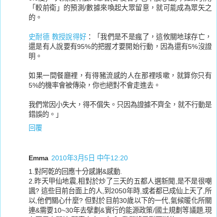
「較前衛」的預測/數據來喚起大眾留意，就可能成為眾矢之
的。
史耐德 教授說得好
：「我們是不是瘋了，這攸關地球存亡，
還是有人說要有95%的把握才要開始行動，因為還有5%沒證
明。
如果一間餐廳裡，有得豬流感的人在那裡咳嗽，就算你只有
5%的機率會被傳染，你也絕對不會走進去。
我們常因小失大，得不償失。只因為證據不齊全，就不行動是
錯誤的。」
回覆
Emma
2010年3月5日 中午12:20
1.對阿乾的回應十分感謝&感動.
2.昨天甲仙地震,相對於炒了三天的五都人選新聞,是不是很嘲
諷? 這些目前台面上的人,到2050年時,或者都已成仙上天了,所
以,他們關心什麼? 但對於目前30歲以下的一代,氣候暖化所關
連&需要10~30年去擘劃&實行的能源政策/國土規劃等議題,現