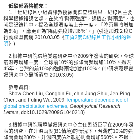
低碳部落格補充：
1.「經紀錄片小組資訊教授顧問群查證結果，紀錄片主要
科學根據錯誤之處，在於將”降雨強度”，誤植為”降雨量”，也
就是紀錄片中，提及全球溫度若上升一度，「降雨量將增加
為6％」，應更正為”降雨強度增加6％”。」(引述加減２度C
行動聯盟官網 2010.03.05《
正負2度C紀錄片工作小組的聲
明
》)
2.根據中研院環境變遷研究中心2009年發表的研究，全球
氣溫每增加一度，全球前10%的強降雨就增加110%。過去
45年，台灣的前10%的強降雨增加約100%。(中研院環境變
遷研究中心最新消息 2010.3.05)
參考資料:
Shaw Chen Liu, Congbin Fu, chin-Jung Shiu, Jen-Ping
Chen, and Futing Wu, 2009
Temperature dependence of
global precipitation extremes
,
Geophysical Research
Letters
, doi:10.1029/2009GL040218)
3.根據中研院環境變遷研究中心主任劉紹臣等在2009年發
表的研究，在升溫兩度(B1情境)的情況下，台灣前10%的強
降雨會增280%、升溫四度(A2情境)則會增加560%。不過，