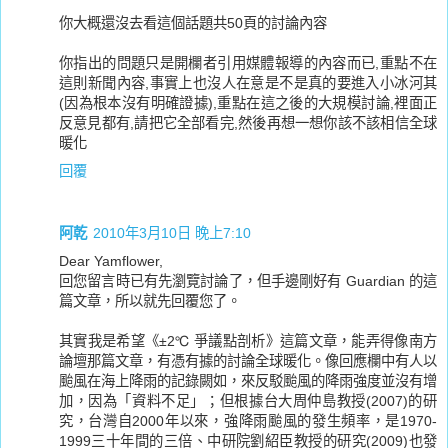
你大概還沒去看這個話題共50頁的討論內容
你指出的問題只是開欄者引用媒體報導的內容而已,重點不在
這則新聞內容,事實上也沒人在意是不是真的要進入小冰河其
(因為根本沒有明確證據),重點在這之後的大規模討論,裡面正
反意見都有,請把它全部看完,然後再想一想你該不該相信全球
暖化
回覆
阿乾
2010年3月10日 晚上7:10
Dear Yamflower,
回您留言時已有先瀏覽討論了，但手邊剛好有 Guardian 的這
篇文章，所以就先回覆您了。
其實我是希望《±2℃ 爭議點剖析》這篇文章，能弄得像南方
論壇那篇文章，有憑有據的討論全球暖化。像回應欄中有人以
颱風在海上降雨的記錄闕如，來反駁颱風的降雨強度並沒有增
加，因為「資料不足」；但根據台大周仲島教授(2007)的研
究，台灣自2000年以來，強降雨颱風的發生頻率，是1970-
1999三十年間的三倍、中研院劉紹臣教授的研究(2009)也發