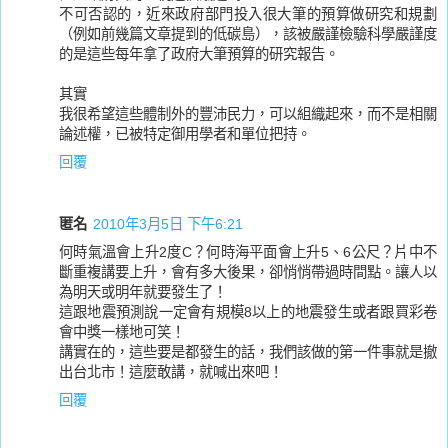
不可否認的，近來政府部門投入很大筆的預算做研究和規劃
（例如前幾篇文章提到的低碳島），該被嚴謹檢驗科學嚴謹度
的是這些每年拿了政府大筆預算的研究報告。
其實
我很希望這些體制外的豐沛民力，可以組織起來，而不是相關
論述權，已被特定御用學者和單位把持。
回覆
匿名
2010年3月5日 下午6:21
何時氣溫會上升2度C？何時海平面會上升5、6公尺？片中不
斷重複講要上升，會有多大後果，卻悄悄帶過時間點。讓人以
為明天或明年就要發生了！
這跟地震預測說一定會有規模8以上的地震發生或者跟買彩卷
會中獎一樣地可笑！
講實在的，這些要是都發生的話，我們該做的第一件事就是撤
出台北市！這麼敢講，就喊出來吧！
回覆