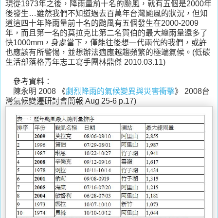
現從1973年之後，降雨量前十名的颱風，就有五個是2000年
後發生…雖然我們不知道過去百萬年台灣颱風的狀況，但知
道這四十年降雨量前十名的颱風有五個發生在2000-2009
年，而且第一名的莫拉克比第二名賀伯的最大總雨量還多了
快1000mm，身處當下，僅能往後想一代兩代的我們，或許
也應該有所警惕，並想辦法適應越趨頻繁的極端氣候。(低碳
生活部落格青年志工寫手團林鼎傑 2010.03.11)
參考資料：
陳永明 2008 《
劇烈降雨的氣候變異與災害衝擊
》 2008台
灣氣候變遷研討會簡報 Aug 25-6 p.17)