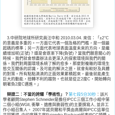
3.中研院地球所研究員汪中和 2010.03.04. 來信：「±2°C
的意義是多重的。一方面它代表一個及格的門檻，是一個最
起碼的標準；另一方面代表地球表面溫度未來的方向，是繼
續增加呢(正號)？還是會逐漸下降(負號)？當我們願意關心的
時候，我們就會想盡辦法去更深入的探索環境與我們的關
係。我們對周圍環境系統了解的愈多，那麼對複雜的環境生
態交互關係的認識，及可能的解決之道，就會有較好及具體
的對策。所有點點滴滴的正面效果累積起來，最後就能產生
巨大的動能，扭轉不利的趨勢。也就是從正2度C，開始轉向
朝著負2度C邁進。」
辯證二：不當的誇耀「學術性」？
第七段5分30秒
：該片
學者顧問Stephen Schneider是擔任IPCC三個工作小組中第
二個小組(WGII, 衝擊、適應與脆弱性)的主要撰寫人, 並非工
作小組召集人。 2007年諾貝爾和平獎由高爾與IPCC這單位
共同獲得, 由印度籍主席Rajendra Pachauri代表IPCC領獎。