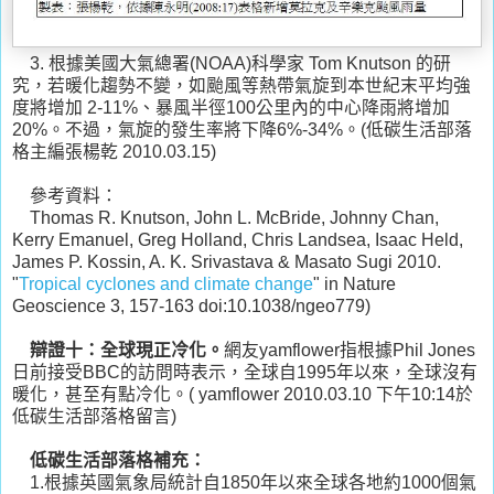
3. 根據美國大氣總署(NOAA)科學家 Tom Knutson 的研
究，若暖化趨勢不變，如颱風等熱帶氣旋到本世紀末平均強
度將增加 2-11%、暴風半徑100公里內的中心降雨將增加
20%。不過，氣旋的發生率將下降6%-34%。(低碳生活部落
格主編張楊乾 2010.03.15)
參考資料：
Thomas R. Knutson, John L. McBride, Johnny Chan,
Kerry Emanuel, Greg Holland, Chris Landsea, Isaac Held,
James P. Kossin, A. K. Srivastava & Masato Sugi 2010.
"
Tropical cyclones and climate change
" in Nature
Geoscience 3, 157-163 doi:10.1038/ngeo779)
辯證十：全球現正冷化。
網友yamflower指根據Phil Jones
日前接受BBC的訪問時表示，全球自1995年以來，全球沒有
暖化，甚至有點冷化。( yamflower 2010.03.10 下午10:14於
低碳生活部落格留言)
低碳生活部落格補充：
1.根據英國氣象局統計自1850年以來全球各地約1000個氣