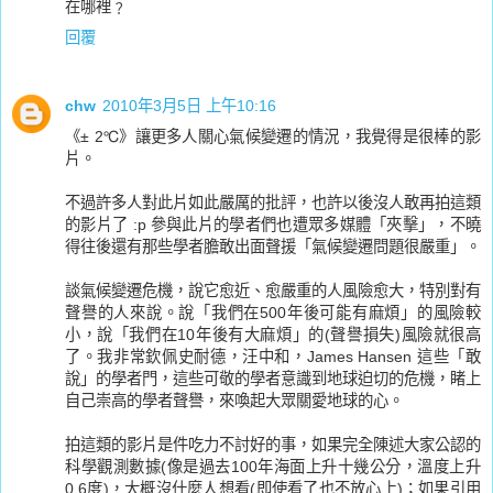
在哪裡﹖
回覆
chw
2010年3月5日 上午10:16
《± 2℃》讓更多人關心氣候變遷的情況，我覺得是很棒的影
片。
不過許多人對此片如此嚴厲的批評，也許以後沒人敢再拍這類
的影片了 :p 參與此片的學者們也遭眾多媒體「夾擊」，不曉
得往後還有那些學者膽敢出面聲援「氣候變遷問題很嚴重」。
談氣候變遷危機，說它愈近、愈嚴重的人風險愈大，特別對有
聲譽的人來說。說「我們在500年後可能有麻煩」的風險較
小，說「我們在10年後有大麻煩」的(聲譽損失)風險就很高
了。我非常欽佩史耐德，汪中和，James Hansen 這些「敢
說」的學者門，這些可敬的學者意識到地球迫切的危機，睹上
自己崇高的學者聲譽，來喚起大眾關愛地球的心。
拍這類的影片是件吃力不討好的事，如果完全陳述大家公認的
科學觀測數據(像是過去100年海面上升十幾公分，溫度上升
0.6度)，大概沒什麼人想看(即使看了也不放心上)；如果引用