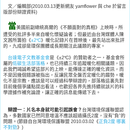
文／編輯部(2010.03.13更新網友 yamflower 與 che 於留言
版部份辯證資料)
當
美國前副總統高爾的《不願面對的真相》上映時，所
遭受的批評多半來自暖化懷疑論者；但最近由台灣媒體人陳
文茜所籌拍《
±2℃
》暖化記錄片在首映後，最先站出來批評
的，九成卻是環保團體或長期關注此議題的專家。
台達電子文教基金會
是《±2℃》的贊助者之一，基金會所
屬的
低碳生活部落格
，也已持續三年追蹤暖化相關議題，因
此我們竭誠希望這部片的上映，能傳達正確的暖化資訊，而
不是因幾個錯誤被指出，反讓民眾全盤否定暖化的趨勢。暖
化不是宗教，應該是可以經過科學辯證的，部落格這裏先對
目前幾個爭議點提出看法，也歡迎各界先進持續就該片的科
學證據作補充論證，讓正確的訊息能傳遞下去。
辯證一：片名本身就可能引起誤會？
台灣環境保護聯盟認
為，多數國家已然同意增溫不應該超過攝氏2度，沒有"負"的
問題。(節錄自台灣環境保護聯盟 2010.03.02《
正負2度 哪裏
不對勁
》)