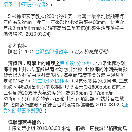
紹臣：中研院不背書
》)
5.根據陳宏宇教授(2004)的研究，台灣土壤平均侵蝕率每
年約為5.2mm，近三十年來部份地侵蝕率達60mm，比百萬
年來3mm至6mm的侵蝕率高出三至五倍(低碳生活部落格主
編張楊乾, ,2010.03.04)
參考資料：
陳宏宇 2004
台灣島的侵蝕率
in
台大校友雙月刊
)
辯證四：科學上的錯誤
？
第五段5分49秒：
‘如果北極冰融,
海平面上升…”, 應該是南極冰融非北極, 北極海的冰消失會影
響太陽入射光由反射變吸收 , 海平面高度不會改變 – 違反阿
基米得原理。
第三段4分10秒處
述說氣候變遷的成因時, 二氧
化碳、甲烷與氧化亞氮以相同尺度表示(0-1800ppb); 實際上
三個氣體2005年大氣濃度分別為379ppm, 1.77ppm及
319ppb, 只有甲烷的表示正確, 其他兩項錯誤。 該片若是教
材, 老師該怎麼教?(節錄自台灣環境保護聯盟 2010.03.02《
正
負2度 哪裏不對勁
》)
低碳部落格補充：
1.陳文茜小姐 2010.03.08 來電，指她一直強調是格陵蘭島