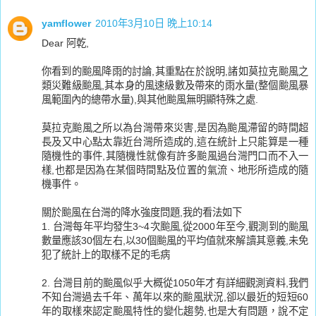
yamflower
2010年3月10日 晚上10:14
Dear 阿乾,
你看到的颱風降雨的討論,其重點在於說明,諸如莫拉克颱風之
類災難級颱風,其本身的風速級數及帶來的雨水量(整個颱風暴
風範圍內的總帶水量),與其他颱風無明顯特殊之處.
莫拉克颱風之所以為台灣帶來災害,是因為颱風滯留的時間超
長及又中心點太靠近台灣所造成的,這在統計上只能算是一種
隨機性的事件,其隨機性就像有許多颱風過台灣門口而不入一
樣,也都是因為在某個時間點及位置的氣流、地形所造成的隨
機事件。
關於颱風在台灣的降水強度問題,我的看法如下
1. 台灣每年平均發生3~4次颱風,從2000年至今,觀測到的颱風
數量應該30個左右,以30個颱風的平均值就來解讀其意義,未免
犯了統計上的取樣不足的毛病
2. 台灣目前的颱風似乎大概從1050年才有詳細觀測資料,我們
不知台灣過去千年、萬年以來的颱風狀況,卻以最近的短短60
年的取樣來認定颱風特性的變化趨勢,也是大有問題，說不定