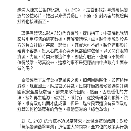
媒體人陳文茜製作紀錄片《± 2℃》，是首部探討臺灣氣候變
遷的公益影片，推出以來備受矚目，不過，針對內容的檢驗與
批評也接踵而至。
環保團體認為影片部分內容有誤，提出指正；中研院也說明
影片引用該院的研究數據，有解讀錯誤之虞。製作團隊對於各
方的負面評價，甚感「悲憤」。其實大可不必。製作這部影片
確實不容易，投入者的用心與勇氣都值得敬佩。以民間有限的
資源、力量、時間來做這件事，即使有瑕疵，也是瑕不掩瑜，
值得鼓掌。認真說來，這樣的事不是更應該由中央政府出面來
做的嗎？
臺灣經歷了去年莫拉克風災之後，如何因應暖化、如何積極
減碳、規畫國土，應是官民共識。民間呼籲將氣候變遷提升到
國家安全層級處理，卻未見政府回應。然而，因應暖化的方
法，諸如再生能源、碳捕捉、碳封存，從技術研發到預算、決
策，唯有政府出面才能成事。但是，迄今民眾還沒有看到政府
打算如何扮演應有的角色，推動臺灣的「綠色革命」。
對《± 2℃》的瑕疵不須過度苛求，反倒應該問政府：對於
「氣候變遷衝擊臺灣」這個重大的問題，全方位的政策與行動