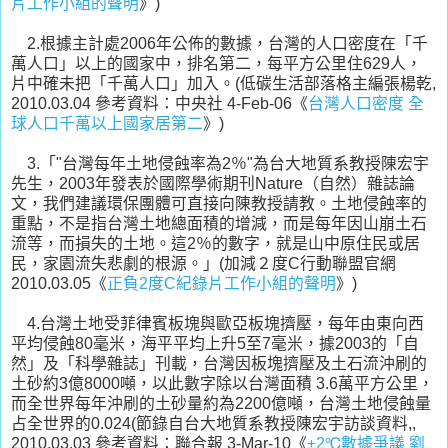
片工作小組的聲明
》)
2.根據主計處2006年公佈的數據，台灣的人口密度在「千
萬人口」以上的國家中，排名第二，每平方公里住629人，
片中確未把「千萬人口」加入。(低碳生活部落格主編張楊乾,
2010.03.04 參考資料：中央社 4-Feb-06《
台灣人口密度 全
球人口千萬以上國家居第二
》)
3.「"台灣每年土地侵蝕率為2％"為台大地質系教授陳宏宇
先生，2003年發表於國際學術期刊Nature（自然）雜誌論
文，我們建議環保團體可直接向陳教授請教。土地侵蝕率的
重點，不是指台灣土地總面積的增減，而是每年因山崩土石
流等，而損失的土地。這2％的數字，就是山中原住民或居
民，家園流失悲劇的根源。」(加減２度C行動聯盟官網
2010.03.05《
正負2度C紀錄片工作小組的聲明
》)
4.台灣土地受菲律賓板塊與歐亞板塊擠壓，每年由東向西
平均侵蝕80毫米，海平平均上升5至7毫米，據2003的「自
然」及「科學雜誌」刊載，台灣因板塊擠壓及土石流沖刷的
土砂約3億8000噸，以此數字除以台灣面積 3.6萬平方公里，
而全世界每年沖刷的土砂量約為2200億噸，台灣土地侵蝕量
占全世界的0.024(節錄自台大地質系教授陳宏宇訪談資料,,
2010.03.03 參考資料：聯合報 3-Mar-10《
±2℃數據爭議 劉