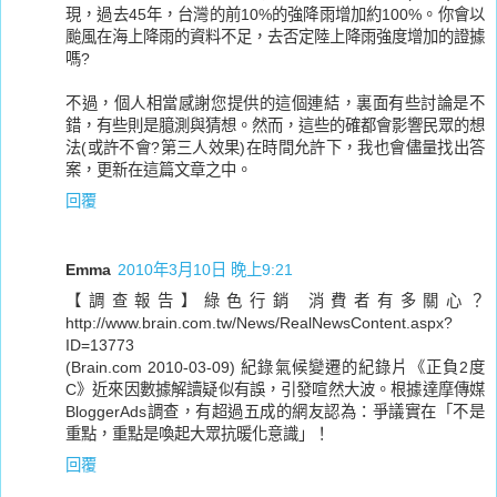
現，過去45年，台灣的前10%的強降雨增加約100%。你會以
颱風在海上降雨的資料不足，去否定陸上降雨強度增加的證據
嗎?
不過，個人相當感謝您提供的這個連結，裏面有些討論是不
錯，有些則是臆測與猜想。然而，這些的確都會影響民眾的想
法(或許不會?第三人效果)在時間允許下，我也會儘量找出答
案，更新在這篇文章之中。
回覆
Emma
2010年3月10日 晚上9:21
【調查報告】綠色行銷 消費者有多關心？
http://www.brain.com.tw/News/RealNewsContent.aspx?
ID=13773
(Brain.com 2010-03-09) 紀錄氣候變遷的紀錄片《正負2度
C》近來因數據解讀疑似有誤，引發喧然大波。根據達摩傳媒
BloggerAds調查，有超過五成的網友認為：爭議實在「不是
重點，重點是喚起大眾抗暖化意識」！
回覆