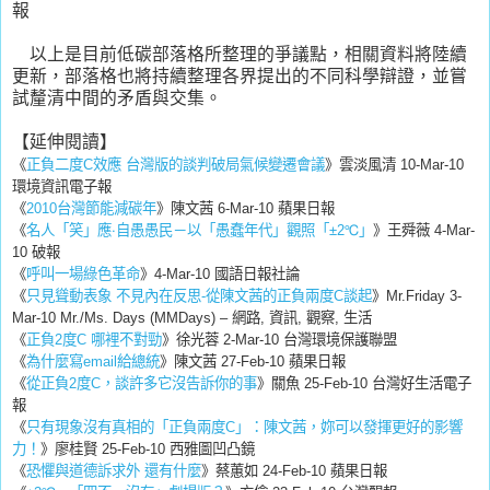
報
以上是目前低碳部落格所整理的爭議點，相關資料將陸續
更新，部落格也將持續整理各界提出的不同科學辯證，並嘗
試釐清中間的矛盾與交集。
【延伸閱讀】
《
正負二度C效應 台灣版的談判破局氣候變遷會議
》雲淡風清 10-Mar-10
環境資訊電子報
《
2010台灣節能減碳年
》陳文茜 6-Mar-10 蘋果日報
《
名人「笑」應‧自愚愚民－以「愚蠢年代」觀照「±2℃」
》王舜薇 4-Mar-
10 破報
《
呼叫一場綠色革命
》4-Mar-10 國語日報社論
《
只見聳動表象 不見內在反思-從陳文茜的正負兩度C談起
》Mr.Friday 3-
Mar-10 Mr./Ms. Days (MMDays) – 網路, 資訊, 觀察, 生活
《
正負2度C 哪裡不對勁
》徐光蓉 2-Mar-10 台灣環境保護聯盟
《
為什麼寫email給總統
》陳文茜 27-Feb-10 蘋果日報
《
從正負2度C，談許多它沒告訴你的事
》關魚 25-Feb-10 台灣好生活電子
報
《
只有現象沒有真相的「正負兩度C」：陳文茜，妳可以發揮更好的影響
力！
》廖桂賢 25-Feb-10 西雅圖凹凸鏡
《
恐懼與道德訴求外 還有什麼
》蔡蕙如 24-Feb-10 蘋果日報